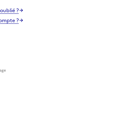
oublié ?
compte ?
mage