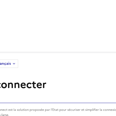
rançais
connecter
 FranceConnect
ect est la solution proposée par l’Etat pour sécuriser et simplifier la connexi
 ligne.