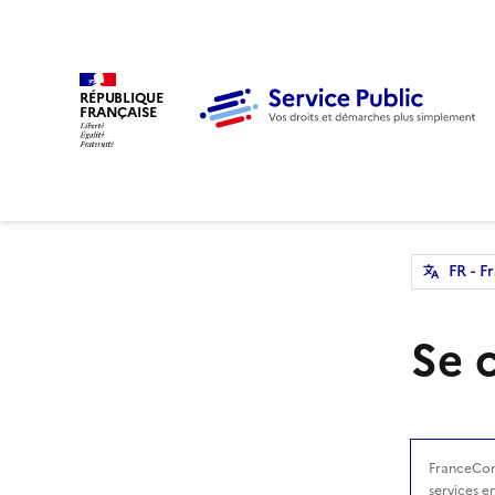
RÉPUBLIQUE
FRANÇAISE
FR - F
Se 
avec
FranceConn
services en